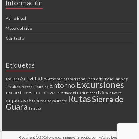
Información
Aviso legal
Mapa del sitio
Contacto
Etiquetas
Actividades
Abellada
Azpe
badinas
barrancos
Bentué de Nocito
Camping
Excursiones
Entorno
Circular
Cruces
Culturales
excursiones con nieve
Nieve
Feliz Navidad
Habitaciones
Nocito
Rutas
Sierra de
raquetas de nieve
Restaurante
Guara
Terraza
Copyright © 2026
www.campingvallenocito.com
-
Aviso Legal