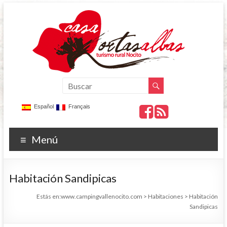
Español
Français
Menú
Habitación Sandipicas
Estás en:
www.campingvallenocito.com
>
Habitaciones
>
Habitación
Sandipicas