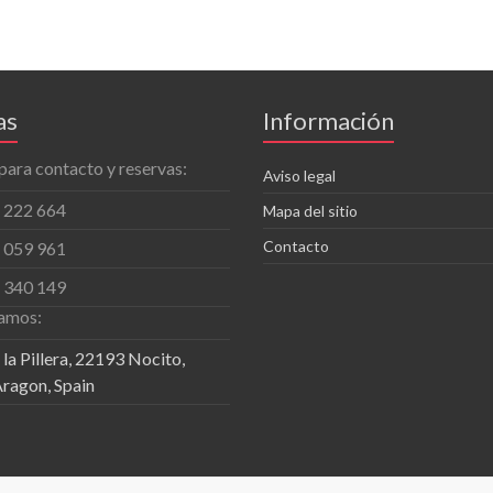
as
Información
para contacto y reservas:
Aviso legal
 222 664
Mapa del sitio
Contacto
 059 961
 340 149
amos:
la Pillera, 22193 Nocito,
ragon, Spain