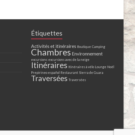
Étiquettes
Activités et itinéraires
Boutique
Camping
Chambres
Environnement
excursions
excursions avec de la neige
Itinéraires
Itinéraires à vélo
Lounge
Noël
Prepirineo español
Restaurant
Sierra de Guara
Traversées
Traversées