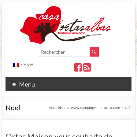
Français
Menu
Noël
Vous êtes ici :
www.campingvallenocito.com
>
Noël
Ortas Maison vous souhaite de